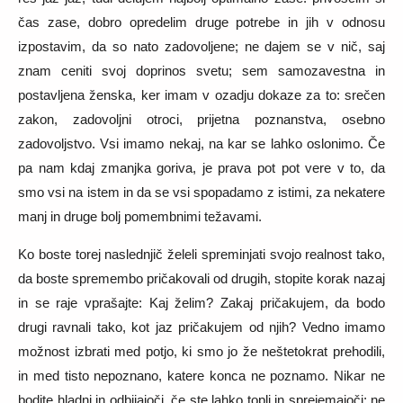
čas zase, dobro opredelim druge potrebe in jih v odnosu
izpostavim, da so nato zadovoljene; ne dajem se v nič, saj
znam ceniti svoj doprinos svetu; sem samozavestna in
postavljena ženska, ker imam v ozadju dokaze za to: srečen
zakon, zadovoljni otroci, prijetna poznanstva, osebno
zadovoljstvo. Vsi imamo nekaj, na kar se lahko oslonimo. Če
pa nam kdaj zmanjka goriva, je prava pot pot vere v to, da
smo vsi na istem in da se vsi spopadamo z istimi, za nekatere
manj in druge bolj pomembnimi težavami.
Ko boste torej naslednjič želeli spreminjati svojo realnost tako,
da boste spremembo pričakovali od drugih, stopite korak nazaj
in se raje vprašajte: Kaj želim? Zakaj pričakujem, da bodo
drugi ravnali tako, kot jaz pričakujem od njih? Vedno imamo
možnost izbrati med potjo, ki smo jo že neštetokrat prehodili,
in med tisto nepoznano, katere konca ne poznamo. Nikar ne
bodite hladni in odbijajoči, če ste lahko topli in sprejemajoči; ne