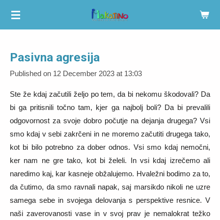
Skip
to
main
content
Pasivna agresija
Published on 12 December 2023 at 13:03
Ste že kdaj začutili željo po tem, da bi nekomu škodovali? Da
bi ga pritisnili točno tam, kjer ga najbolj boli? Da bi prevalili
odgovornost za svoje dobro počutje na dejanja drugega? Vsi
smo kdaj v sebi zakrčeni in ne moremo začutiti drugega tako,
kot bi bilo potrebno za dober odnos. Vsi smo kdaj nemočni,
ker nam ne gre tako, kot bi želeli. In vsi kdaj izrečemo ali
naredimo kaj, kar kasneje obžalujemo. Hvaležni bodimo za to,
da čutimo, da smo ravnali napak, saj marsikdo nikoli ne uzre
samega sebe in svojega delovanja s perspektive resnice. V
naši zaverovanosti vase in v svoj prav je nemalokrat težko