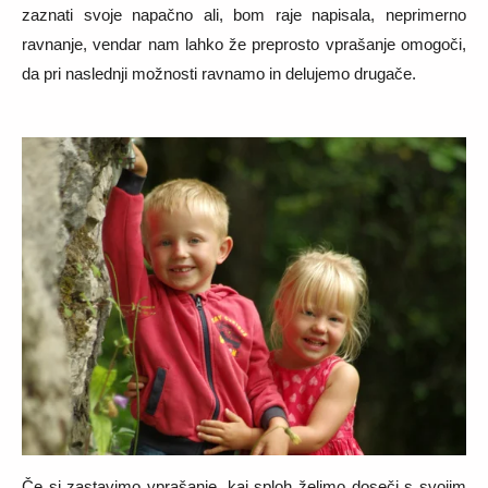
zaznati svoje napačno ali, bom raje napisala, neprimerno
ravnanje, vendar nam lahko že preprosto vprašanje omogoči,
da pri naslednji možnosti ravnamo in delujemo drugače.
Če si zastavimo vprašanje, kaj sploh želimo doseči s svojim