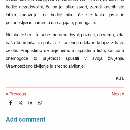
bodite nezadovoljni, če pa je toliko stvari, zaradi katerih ste
lahko zadovoljni; ne bodite pikri, če ste lahko jasni in
prizanesljivi in namesto da nagajate, pomagajte.
Ni tako težko – le sebe moramo dovolj poznati, da vemo, kdaj
naša komunikacija prihaja iz ranjenega dela in kdaj iz zdrave
celote. Prepustimo se prijetnemu in spustimo tisto, kar nam
onemogoča to prijetnost spustiti v svoja življenja.
Uravnoteženo življenje je srečno življenje!
K.H.
«
Previous
Next
»
S
S
S
S
h
h
h
h
a
a
a
a
r
r
r
r
Add comment
e
e
e
e