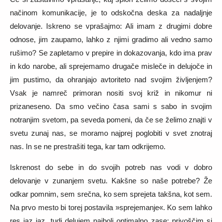
načinom komunikacije, je to odskočna deska za nadaljnje
delovanje. Iskreno se vprašajmo: Ali imam z drugimi dobre
odnose, jim zaupamo, lahko z njimi gradimo ali vedno samo
rušimo? Se zapletamo v prepire in dokazovanja, kdo ima prav
in kdo narobe, ali sprejemamo drugače misleče in delujoče in
jim pustimo, da ohranjajo avtoriteto nad svojim življenjem?
Vsak je namreč primoran nositi svoj križ in nikomur ni
prizaneseno. Da smo večino časa sami s sabo in svojim
notranjim svetom, pa seveda pomeni, da če se želimo znajti v
svetu zunaj nas, se moramo najprej poglobiti v svet znotraj
nas. In se ne prestrašiti tega, kar tam odkrijemo.
Iskrenost do sebe in do svojih potreb nas vodi v dobro
delovanje v zunanjem svetu. Kakšne so naše potrebe? Že
odkar pomnim, sem srečna, ko sem sprejeta takšna, kot sem.
Na prvo mesto bi torej postavila »sprejemanje«. Ko sem lahko
res jaz jaz, tudi delujem najbolj optimalno zase: privoščim si